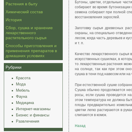
Бутоны, цветки, отдельные част
Растения в быту
собирают во время бутонизации 
Химический состав
семена собирают при полной спе
восстановления зарослей.
История
Сбор, сушка и хранение
Заготовку сырья древесных рас
лекарственного
охраны, на специально отведенны
растительного сырья
лесом, когда часть деревьев и к
и т. п.
Способы приготовления и
применения препаратов в
Качество лекарственного сырья 
домашних условиях
искусственных сушилках, в котор
то лекарственные растения можн
Рубрики
на солнце, так как при этом он
сушка в тени под навесом или на 
Красота
Мода
При естественной сушке собранн
Сушка обычно продолжается неск
Мебель
росы, если сушка проводится на
Фауна
этом температура не должна быть
Медицина
плоды предварительно измельча
Интернет-магазины
цветки легко растираются в рука
слипаются в комок.
Бизнес и финансы
Развлечения
Назад