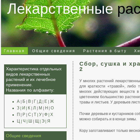
Лекарственные
ра
Главная
Общие сведения
Растения в быту
Х
Сбор, сушка и хр
2
Характеристика отдельных
видов лекарственных
растений и их лечебное
У многих растений лекарственн
применение.
для краткости «травой», либо 
Названия по алфавиту:
многих действующих веществ в
цветением большинство растений
А
Б
В
Г
Д
Е
Ж
|
|
|
|
|
|
травы и листьев. У деревьев лис
З
И
К
Л
М
Н
О
|
|
|
|
|
|
Почки деревьев и кустарников со
П
Р
С
Т
У
Ф
Х
|
|
|
|
|
|
можно собирать и в конце зимы.
Ц
Ч
Ш
Щ
Э
Я
|
|
|
|
|
Кору заготавливают только весной
Общие сведения