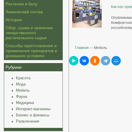
Растения в быту
Как нас при
Химический состав
Опубликован
История
Комфортна
Сбор, сушка и хранение
российскому
лекарственного
растительного сырья
Способы приготовления и
Главная
--- Мебель
применения препаратов в
домашних условиях
Рубрики
Красота
Мода
Мебель
Фауна
Медицина
Интернет-магазины
Бизнес и финансы
Развлечения