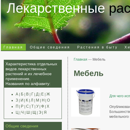
Лекарственные
ра
Главная
Общие сведения
Растения в быту
Х
Главная
--- Мебель
Характеристика отдельных
видов лекарственных
Мебель
растений и их лечебное
применение.
Названия по алфавиту:
А
Б
В
Г
Д
Е
Ж
|
|
|
|
|
|
Для чего ис
З
И
К
Л
М
Н
О
|
|
|
|
|
|
П
Р
С
Т
У
Ф
Х
|
|
|
|
|
|
Опубликован
Большинств
Ц
Ч
Ш
Щ
Э
Я
|
|
|
|
|
мебельного 
Общие сведения